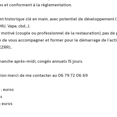
es et conforment à la règlementation.
ent historique clé en main, avec potentiel de développement 
PMU, Vape, cbd…).
 motivé (couple ou professionnel de la restauration), pas de
té de vous accompagner et former pour le démarrage de l’acti
(ZRR)..
manche après-midi, congés annuels 15 jours.
tion merci de me contacter au 06 79 72 06 69
 : euros
os
: euros