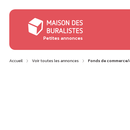
Panneau de gestion des cookies
au
contenu
d'Ariane
petites
principal
de
annonces
page
Petites annonces
Accueil
Voir toutes les annonces
Fonds de commerce/dé