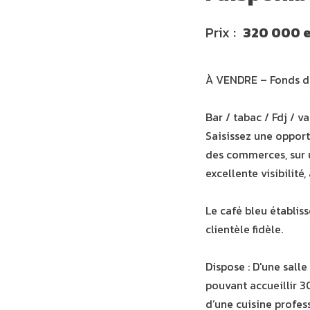
Prix
320 000 
À VENDRE – Fonds de
Bar / tabac / Fdj / 
Saisissez une opport
des commerces, sur u
excellente visibilité
Le café bleu établis
clientèle fidèle.
Dispose : D'une salle
pouvant accueillir 30
d’une cuisine profes