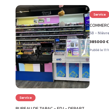
Service
COMMERC
58 - Nièvr
385000 €
Publié le 1
Service
BUREAU DE TABAC - FDJ - DEPART