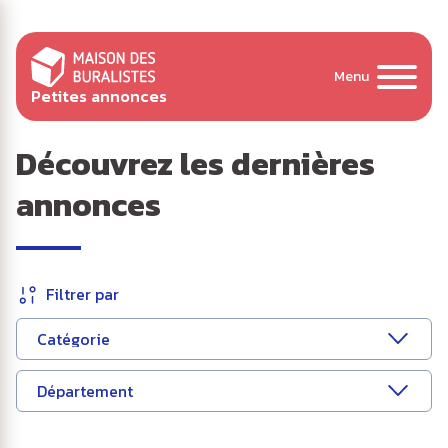
Panneau de gestion des cookies
au
contenu
principal
de
Petites annonces
page
Découvrez les dernières
annonces